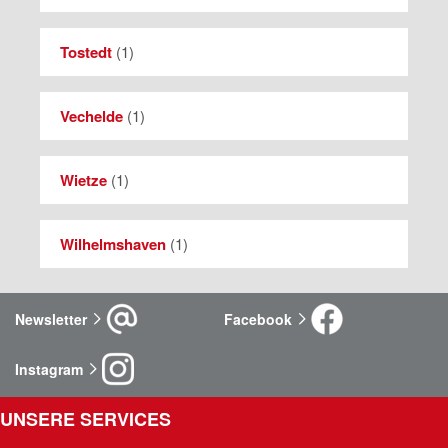
Tostedt
(
1
)
Vechelde
(
1
)
Wietze
(
1
)
Wilhelmshaven
(
1
)
Newsletter
Facebook
Instagram
UNSERE SERVICES