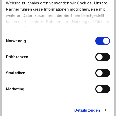
Website zu analysieren verwenden wir Cookies. Unsere
Partner führen diese Informationen möglicherweise mit
Kirchlinteln
(
1
)
weiteren Daten zusammen, die Sie ihnen bereitgestellt
haben oder die sie im Rahmen Ihrer Nutzung der Dienste
gesammelt haben.
Landesbergen
(
1
)
Einwilligungsauswahl
Notwendig
Liebenburg
(
1
)
Präferenzen
Lingen (Ems)
(
1
)
Statistiken
Meine
(
1
)
Marketing
Meppen
(
1
)
Details zeigen
Moormerland
(
1
)