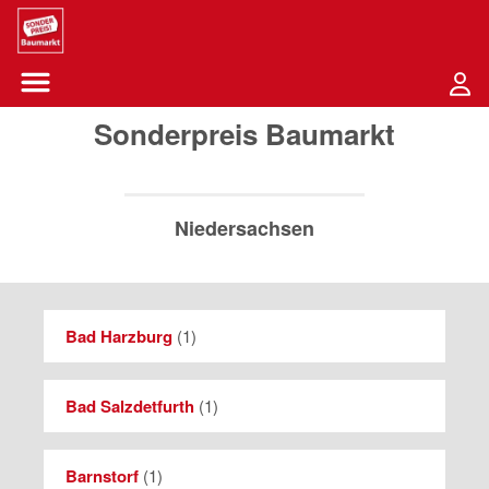
Sounder Preis Logo
Menü öffnen-Schaltfläche
Sonderpreis Baumarkt
Niedersachsen
Bad Harzburg
(
1
)
Bad Salzdetfurth
(
1
)
Barnstorf
(
1
)