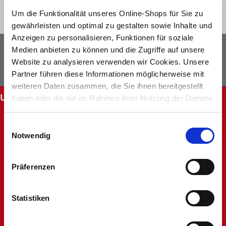
Um die Funktionalität unseres Online-Shops für Sie zu
gewährleisten und optimal zu gestalten sowie Inhalte und
Anzeigen zu personalisieren, Funktionen für soziale
Newsletter
Facebook
Medien anbieten zu können und die Zugriffe auf unsere
Website zu analysieren verwenden wir Cookies. Unsere
Instagram
Partner führen diese Informationen möglicherweise mit
weiteren Daten zusammen, die Sie ihnen bereitgestellt
UNSERE SERVICES
haben oder die sie im Rahmen Ihrer Nutzung der Dienste
gesammelt haben.
Abholung im Markt
Einwilligungsauswahl
Batteriehinweis
Notwendig
FAQ - Häufig gestellte Fragen
Hinweise zur Entsorgung und Rücknahme
Kontakt
Präferenzen
Mein Kundenkonto
Rücksendung
Statistiken
Unsere Märkte
Werbung nicht erhalten
Widerruf oder Reklamation anlegen