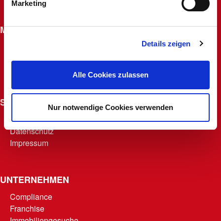
Marketing
Widerrufsrecht für Fernabsatzverträge
MACHERKARTE
Details zeigen
Beantragen
Macherfamilie
Punkte abrufen
Alle Cookies zulassen
Teilnahmebedingungen
SONSTIGES
Nur notwendige Cookies verwenden
AGB
Datenschutz
Impressum
UNTERNEHMEN
Compliance
Franchise
Immobiliengesuche