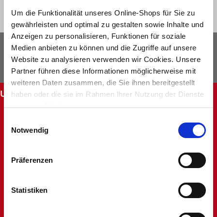
Um die Funktionalität unseres Online-Shops für Sie zu
gewährleisten und optimal zu gestalten sowie Inhalte und
Anzeigen zu personalisieren, Funktionen für soziale
Newsletter
Facebook
Medien anbieten zu können und die Zugriffe auf unsere
Website zu analysieren verwenden wir Cookies. Unsere
Instagram
Partner führen diese Informationen möglicherweise mit
weiteren Daten zusammen, die Sie ihnen bereitgestellt
UNSERE SERVICES
haben oder die sie im Rahmen Ihrer Nutzung der Dienste
gesammelt haben.
Abholung im Markt
Einwilligungsauswahl
Batteriehinweis
Notwendig
FAQ - Häufig gestellte Fragen
Hinweise zur Entsorgung und Rücknahme
Kontakt
Präferenzen
Mein Kundenkonto
Rücksendung
Statistiken
Unsere Märkte
Werbung nicht erhalten
Widerruf oder Reklamation anlegen