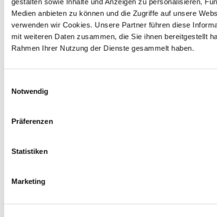
gestalten sowie Inhalte und Anzeigen zu personalisieren, Fun
Medien anbieten zu können und die Zugriffe auf unsere Webs
Entsorgungsstation
verwenden wir Cookies. Unsere Partner führen diese Inform
Zum Wohle der Umwelt verfügt unser Markt im 
mit weiteren Daten zusammen, die Sie ihnen bereitgestellt ha
Eingangsbereich über eine Entsorgungsstation. In dieser 
Rahmen Ihrer Nutzung der Dienste gesammelt haben.
grünen Box kannst du Haushaltsbatterien, Leuchtmittel 
und PU-Schaumdosen kostenlos zurückgeben. Wir 
sorgen für das ordnungsgemäße Recycling bzw. die 
entsprechende Entsorgung.
Einwilligungsauswahl
Notwendig
Autobatterie
Präferenzen
Gerne nehmen wir deine ausgedienten Autobatterien 
zurück. Solltest du keine neue benötigen, erhältst du 7,50 
€ Pfand gem. § 10 BattG nur für zuvor bei uns gekaufte 
Statistiken
Batterien zurück.
Marketing
Elektro-Altgeräte
Du kannst bei uns Elektrokleingeräte wie z. B. 