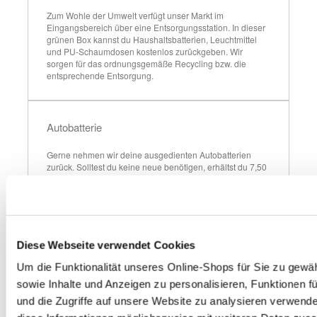
Zum Wohle der Umwelt verfügt unser Markt im 
Eingangsbereich über eine Entsorgungsstation. In dieser 
grünen Box kannst du Haushaltsbatterien, Leuchtmittel 
und PU-Schaumdosen kostenlos zurückgeben. Wir 
sorgen für das ordnungsgemäße Recycling bzw. die 
entsprechende Entsorgung.
Autobatterie
Gerne nehmen wir deine ausgedienten Autobatterien 
zurück. Solltest du keine neue benötigen, erhältst du 7,50 
€ Pfand gem. § 10 BattG nur für zuvor bei uns gekaufte 
Batterien zurück.
Elektro-Altgeräte
Diese Webseite verwendet Cookies
Um die Funktionalität unseres Online-Shops für Sie zu gewäh
Du kannst bei uns Elektrokleingeräte wie z. B. 
Bohrmaschinen, Elektrosägen oder Toaster, die kleiner als 
sowie Inhalte und Anzeigen zu personalisieren, Funktionen f
25 cm sind, kostenlos zurückgeben. Größere Geräte 
und die Zugriffe auf unsere Website zu analysieren verwend
nehmen wir in Verbindung mit einem Neukauf eines 