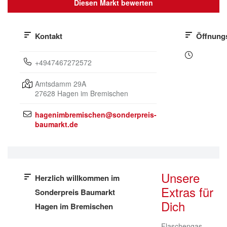
Diesen Markt bewerten
Kontakt
Öffnung
+4947467272572
Amtsdamm 29A
27628
Hagen im Bremischen
hagenimbremischen@sonderpreis-
baumarkt.de
Unsere
Herzlich willkommen im
Extras für
Sonderpreis Baumarkt
Dich
Hagen im Bremischen
Flaschengas