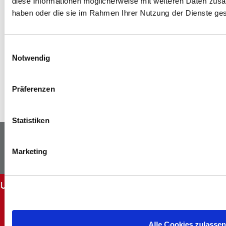
diese Informationen möglicherweise mit weiteren Daten zusam
ähnlichen Produktes zurück.
haben oder die sie im Rahmen Ihrer Nutzung der Dienste g
Altöl
Einwilligungsauswahl
Fällt bei deinen Projekten zuhause Altöl an, kannst du 
Notwendig
dieses in einem handelsüblichen Gebinde von maximal 5 
Litern kostenlos bei uns im Markt abgeben. Wir sorgen für 
das ordnungsgemäße Recycling bzw. die entsprechende 
Präferenzen
Entsorgung.
Statistiken
Newsletter
Facebook
Marketing
Instagram
UNSERE SERVICES
Abholung im Markt
Batteriehinweis
Alle Cookies zulasse