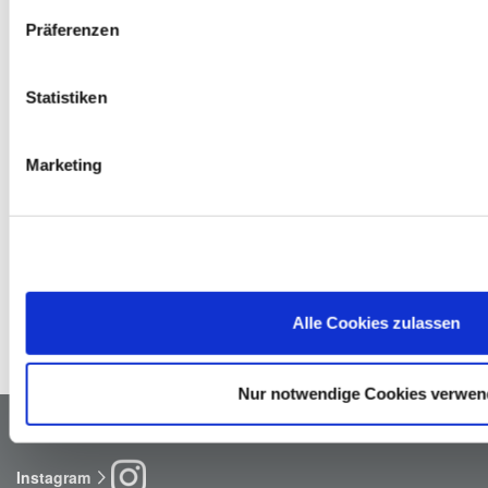
Elektro-Altgeräte
Präferenzen
Du kannst bei uns Elektrokleingeräte wie z. B. 
Bohrmaschinen, Elektrosägen oder Toaster, die kleiner als 
Statistiken
25 cm sind, kostenlos zurückgeben. Größere Geräte 
nehmen wir in Verbindung mit einem Neukauf eines 
ähnlichen Produktes zurück.
Marketing
Altöl
Fällt bei deinen Projekten zuhause Altöl an, kannst du 
dieses in einem handelsüblichen Gebinde von maximal 5 
Litern kostenlos bei uns im Markt abgeben. Wir sorgen für 
das ordnungsgemäße Recycling bzw. die entsprechende 
Alle Cookies zulassen
Entsorgung.
Nur notwendige Cookies verwe
Newsletter
Facebook
Instagram