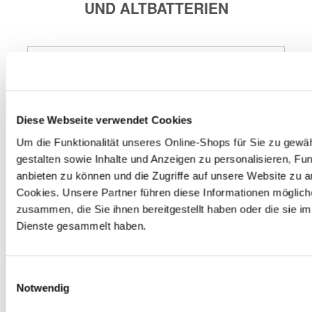
UND ALTBATTERIEN
Entsorgungsstation
Zum Wohle der Umwelt verfügt unser Markt im 
Eingangsbereich über eine Entsorgungsstation. In dieser 
Diese Webseite verwendet Cookies
grünen Box kannst du Haushaltsbatterien, Leuchtmittel 
und PU-Schaumdosen kostenlos zurückgeben. Wir 
Um die Funktionalität unseres Online-Shops für Sie zu gewäh
sorgen für das ordnungsgemäße Recycling bzw. die 
gestalten sowie Inhalte und Anzeigen zu personalisieren, Fun
entsprechende Entsorgung.
anbieten zu können und die Zugriffe auf unsere Website zu 
Cookies. Unsere Partner führen diese Informationen möglich
Autobatterie
zusammen, die Sie ihnen bereitgestellt haben oder die sie 
Dienste gesammelt haben.
Gerne nehmen wir deine ausgedienten Autobatterien 
zurück. Solltest du keine neue benötigen, erhältst du 7,50 
€ Pfand gem. § 10 BattG nur für zuvor bei uns gekaufte 
Batterien zurück.
Einwilligungsauswahl
Notwendig