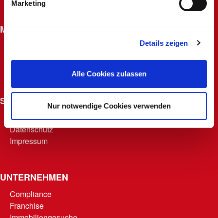
Marketing
Widerrufsrecht für Fernabsatzverträge
MACHERKARTE
Details zeigen
Beantragen
Macherfamilie
Punkte abrufen
Alle Cookies zulassen
Teilnahmebedingungen
SONSTIGES
Nur notwendige Cookies verwenden
AGB
Datenschutz
Impressum
UNTERNEHMEN
Compliance
Franchise
Immobiliengesuche