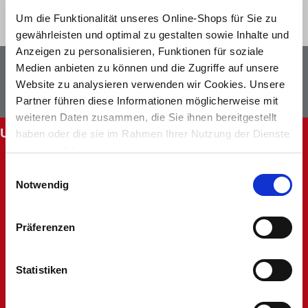
Um die Funktionalität unseres Online-Shops für Sie zu
gewährleisten und optimal zu gestalten sowie Inhalte und
Anzeigen zu personalisieren, Funktionen für soziale
Newsletter
Facebook
Medien anbieten zu können und die Zugriffe auf unsere
Website zu analysieren verwenden wir Cookies. Unsere
Instagram
Partner führen diese Informationen möglicherweise mit
weiteren Daten zusammen, die Sie ihnen bereitgestellt
UNSERE SERVICES
haben oder die sie im Rahmen Ihrer Nutzung der Dienste
gesammelt haben.
Abholung im Markt
Einwilligungsauswahl
Batteriehinweis
Notwendig
FAQ - Häufig gestellte Fragen
Hinweise zur Entsorgung und Rücknahme
Kontakt
Präferenzen
Mein Kundenkonto
Rücksendung
Statistiken
Unsere Märkte
Werbung nicht erhalten
Widerruf oder Reklamation anlegen