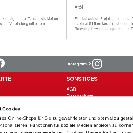
Altöl
ektrosägen oder Toaster, die kleiner 
Fällt bei deinen Projekten zuhause 
ir in Verbindung mit einem 
maximal 5 Litern kostenlos bei uns
Recycling bzw. die entsprechende 
Instagram
RTE
SONSTIGES
AGB
Datenschutz
n
Impressum
t Cookies
ingungen
res Online-Shops für Sie zu gewährleisten und optimal zu gesta
UNTERNEHMEN
rsonalisieren, Funktionen für soziale Medien anbieten zu könne
te zu analysieren verwenden wir Cookies. Unsere Partner führen