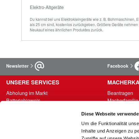
Elektro-Altgeräte
Du kannst bei uns Elektrokleingeräte wie z. B. Bohrmaschinen, El
als 25 cm sind, kostenlos zurückgeben. Größere Geräte nehmen w
Neukauf eines ähnlichen Produktes zurück.
Newsletter
Facebook
UNSERE SERVICES
MACHERKA
Abholung im Markt
Beantragen
Batteriehinweis
Macherfamilie
FAQ - Häufig gestellte Fragen
Punkte abrufe
Diese Webseite verwende
Hinweise zur Entsorgung und Rücknahme
Teilnahmebed
Kontakt
Um die Funktionalität unse
Mein Kundenkonto
Inhalte und Anzeigen zu pe
Rücksendung
Zugriffe auf unsere Websi