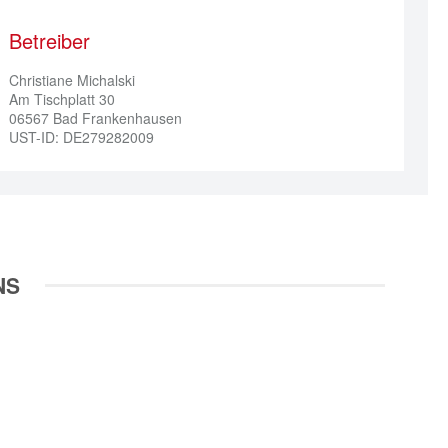
Betreiber
Christiane Michalski

Am Tischplatt 30

06567 Bad Frankenhausen

UST-ID: DE279282009
NS