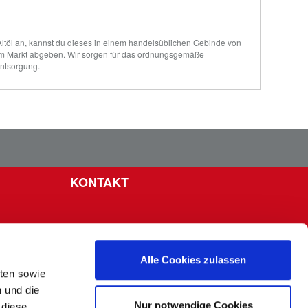
Altöl an, kannst du dieses in einem handelsüblichen Gebinde von 
 im Markt abgeben. Wir sorgen für das ordnungsgemäße 
Entsorgung.
KONTAKT
Alle Cookies zulassen
lten sowie
n und die
Nur notwendige Cookies
 diese