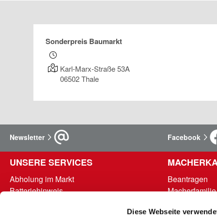
Sonderpreis Baumarkt
Karl-Marx-Straße 53A
06502
Thale
Newsletter
Facebook
UNSERE SERVICES
MACHERKA
Abholung im Markt
Beantragen
Batteriehinweis
Macherfamilie
FAQ - Häufig gestellte Fragen
Punkte abrufe
Diese Webseite verwende
Hinweise zur Entsorgung und Rücknahme
Teilnahmebed