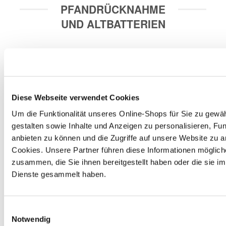
PFANDRÜCKNAHME
UND ALTBATTERIEN
Entsorgungsstation
Zum Wohle der Umwelt verfügt unser Markt im 
Diese Webseite verwendet Cookies
Eingangsbereich über eine Entsorgungsstation. In dieser 
grünen Box kannst du Haushaltsbatterien, Leuchtmittel 
Um die Funktionalität unseres Online-Shops für Sie zu gewäh
und PU-Schaumdosen kostenlos zurückgeben. Wir 
sorgen für das ordnungsgemäße Recycling bzw. die 
gestalten sowie Inhalte und Anzeigen zu personalisieren, Fun
entsprechende Entsorgung.
anbieten zu können und die Zugriffe auf unsere Website zu 
Cookies. Unsere Partner führen diese Informationen möglich
zusammen, die Sie ihnen bereitgestellt haben oder die sie 
Autobatterie
Dienste gesammelt haben.
Gerne nehmen wir deine ausgedienten Autobatterien 
zurück. Solltest du keine neue benötigen, erhältst du 7,50 
€ Pfand gem. § 10 BattG nur für zuvor bei uns gekaufte 
Einwilligungsauswahl
Batterien zurück.
Notwendig