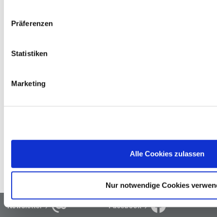
Präferenzen
Elektro-Altgeräte
Du kannst bei uns Elektrokleingeräte wie z. B. 
Bohrmaschinen, Elektrosägen oder Toaster, die kleiner als 
Statistiken
25 cm sind, kostenlos zurückgeben. Größere Geräte 
nehmen wir in Verbindung mit einem Neukauf eines 
ähnlichen Produktes zurück.
Marketing
Altöl
Fällt bei deinen Projekten zuhause Altöl an, kannst du 
dieses in einem handelsüblichen Gebinde von maximal 5 
Litern kostenlos bei uns im Markt abgeben. Wir sorgen für 
Alle Cookies zulassen
das ordnungsgemäße Recycling bzw. die entsprechende 
Entsorgung.
Nur notwendige Cookies verwe
Newsletter
Facebook