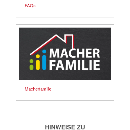
FAQs
Macherfamilie
HINWEISE ZU