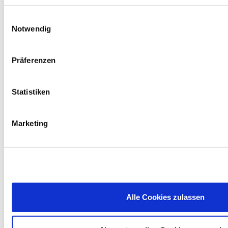
Zum Wohle der Umwelt verfügt unser Markt im 
Einwilligungsauswahl
Eingangsbereich über eine Entsorgungsstation. In dieser 
grünen Box kannst du Haushaltsbatterien, Leuchtmittel 
Notwendig
und PU-Schaumdosen kostenlos zurückgeben. Wir 
sorgen für das ordnungsgemäße Recycling bzw. die 
entsprechende Entsorgung.
Präferenzen
Autobatterie
Statistiken
Gerne nehmen wir deine ausgedienten Autobatterien 
zurück. Solltest du keine neue benötigen, erhältst du 7,50 
Marketing
€ Pfand gem. § 10 BattG nur für zuvor bei uns gekaufte 
Batterien zurück.
Elektro-Altgeräte
Du kannst bei uns Elektrokleingeräte wie z. B. 
Alle Cookies zulassen
Bohrmaschinen, Elektrosägen oder Toaster, die kleiner als 
25 cm sind, kostenlos zurückgeben. Größere Geräte 
nehmen wir in Verbindung mit einem Neukauf eines 
ähnlichen Produktes zurück.