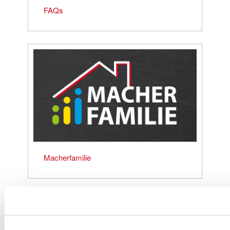
FAQs
Macherfamilie
HINWEISE ZU