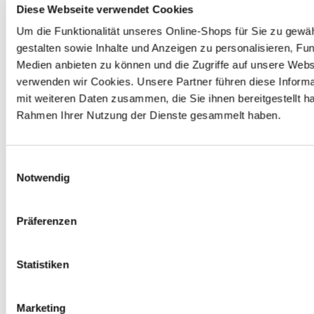
Diese Webseite verwendet Cookies
PFANDRÜCKNAHME
UND ALTBATTERIEN
Um die Funktionalität unseres Online-Shops für Sie zu gewäh
gestalten sowie Inhalte und Anzeigen zu personalisieren, Fun
Medien anbieten zu können und die Zugriffe auf unsere Webs
verwenden wir Cookies. Unsere Partner führen diese Inform
Entsorgungsstation
mit weiteren Daten zusammen, die Sie ihnen bereitgestellt ha
Rahmen Ihrer Nutzung der Dienste gesammelt haben.
Zum Wohle der Umwelt verfügt unser Markt im 
Eingangsbereich über eine Entsorgungsstation. In dieser 
grünen Box kannst du Haushaltsbatterien, Leuchtmittel 
und PU-Schaumdosen kostenlos zurückgeben. Wir 
Einwilligungsauswahl
sorgen für das ordnungsgemäße Recycling bzw. die 
Notwendig
entsprechende Entsorgung.
Präferenzen
Autobatterie
Gerne nehmen wir deine ausgedienten Autobatterien 
Statistiken
zurück. Solltest du keine neue benötigen, erhältst du 7,50 
€ Pfand gem. § 10 BattG nur für zuvor bei uns gekaufte 
Batterien zurück.
Marketing