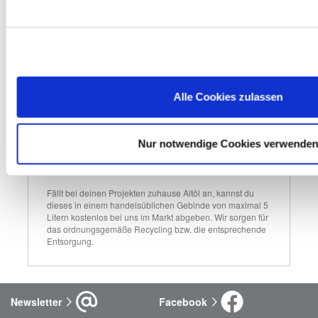
Elektro-Altgeräte
Du kannst bei uns Elektrokleingeräte wie z. B. 
Bohrmaschinen, Elektrosägen oder Toaster, die kleiner als 
25 cm sind, kostenlos zurückgeben. Größere Geräte 
Alle Cookies zulassen
nehmen wir in Verbindung mit einem Neukauf eines 
ähnlichen Produktes zurück.
Nur notwendige Cookies verwende
Altöl
Fällt bei deinen Projekten zuhause Altöl an, kannst du 
dieses in einem handelsüblichen Gebinde von maximal 5 
Litern kostenlos bei uns im Markt abgeben. Wir sorgen für 
das ordnungsgemäße Recycling bzw. die entsprechende 
Entsorgung.
Newsletter
Facebook