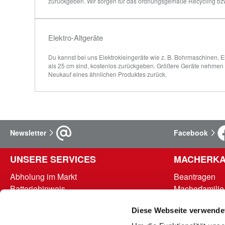
zurückgeben. Wir sorgen für das ordnungsgemäße Recycling bz
Elektro-Altgeräte
Du kannst bei uns Elektrokleingeräte wie z. B. Bohrmaschinen, El
als 25 cm sind, kostenlos zurückgeben. Größere Geräte nehmen w
Neukauf eines ähnlichen Produktes zurück.
Newsletter
Facebook
UNSERE SERVICES
MACHERKA
Abholung im Markt
Beantragen
Batteriehinweis
Macherfamilie
FAQ - Häufig gestellte Fragen
Punkte abrufe
Diese Webseite verwende
Hinweise zur Entsorgung und Rücknahme
Teilnahmebed
Kontakt