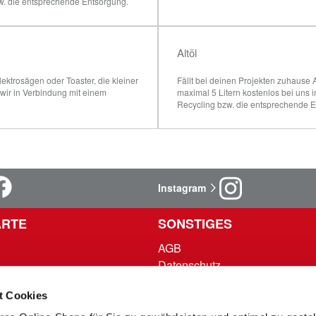
w. die entsprechende Entsorgung.
Altöl
ektrosägen oder Toaster, die kleiner 
Fällt bei deinen Projekten zuhause 
ir in Verbindung mit einem 
maximal 5 Litern kostenlos bei uns
Recycling bzw. die entsprechende 
Instagram
RTE
SONSTIGES
AGB
Datenschutz
n
Impressum
t Cookies
ingungen