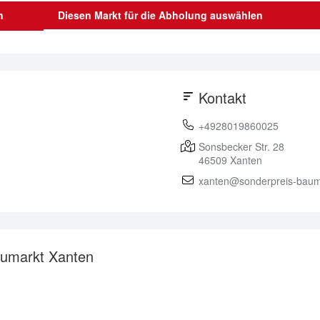
n
Diesen Markt für die Abholung auswählen
Kontakt
+4928019860025
Sonsbecker Str. 28
46509
Xanten
xanten@sonderpreis-baum
aumarkt Xanten