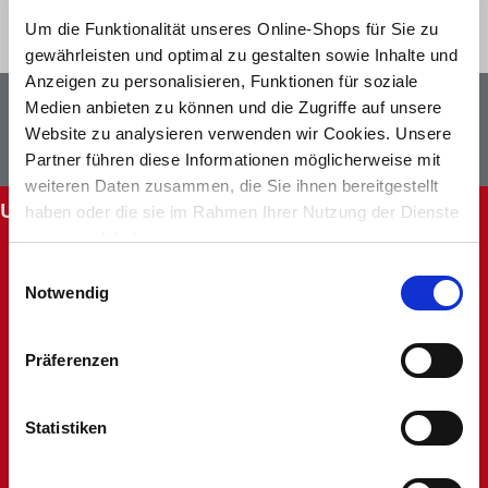
Um die Funktionalität unseres Online-Shops für Sie zu
gewährleisten und optimal zu gestalten sowie Inhalte und
Anzeigen zu personalisieren, Funktionen für soziale
Newsletter
Facebook
Medien anbieten zu können und die Zugriffe auf unsere
Website zu analysieren verwenden wir Cookies. Unsere
Instagram
Partner führen diese Informationen möglicherweise mit
weiteren Daten zusammen, die Sie ihnen bereitgestellt
UNSERE SERVICES
haben oder die sie im Rahmen Ihrer Nutzung der Dienste
gesammelt haben.
Abholung im Markt
Einwilligungsauswahl
Batteriehinweis
Notwendig
FAQ - Häufig gestellte Fragen
Hinweise zur Entsorgung und Rücknahme
Kontakt
Präferenzen
Mein Kundenkonto
Rücksendung
Statistiken
Unsere Märkte
Werbung nicht erhalten
Widerruf oder Reklamation anlegen