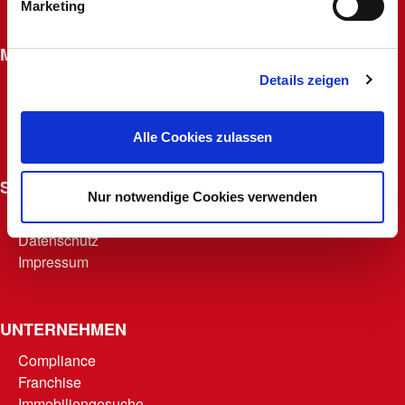
Marketing
Widerrufsrecht für Fernabsatzverträge
MACHERKARTE
Details zeigen
Beantragen
Macherfamilie
Punkte abrufen
Alle Cookies zulassen
Teilnahmebedingungen
SONSTIGES
Nur notwendige Cookies verwenden
AGB
Datenschutz
Impressum
UNTERNEHMEN
Compliance
Franchise
Immobiliengesuche