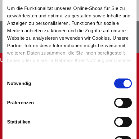
Um die Funktionalität unseres Online-Shops für Sie zu
gewährleisten und optimal zu gestalten sowie Inhalte und
Anzeigen zu personalisieren, Funktionen für soziale
Newsletter
Facebook
Medien anbieten zu können und die Zugriffe auf unsere
Website zu analysieren verwenden wir Cookies. Unsere
Instagram
Partner führen diese Informationen möglicherweise mit
weiteren Daten zusammen, die Sie ihnen bereitgestellt
UNSERE SERVICES
haben oder die sie im Rahmen Ihrer Nutzung der Dienste
gesammelt haben.
Abholung im Markt
Einwilligungsauswahl
Batteriehinweis
Notwendig
FAQ - Häufig gestellte Fragen
Hinweise zur Entsorgung und Rücknahme
Kontakt
Präferenzen
Mein Kundenkonto
Rücksendung
Statistiken
Unsere Märkte
Werbung nicht erhalten
Widerruf oder Reklamation anlegen