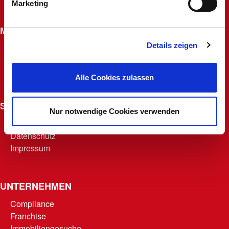
Marketing
Widerrufsrecht für Fernabsatzverträge
MACHERKARTE
Details zeigen
Beantragen
Macherfamilie
Punkte abrufen
Alle Cookies zulassen
Teilnahmebedingungen
SONSTIGES
Nur notwendige Cookies verwenden
AGB
Datenschutz
Impressum
UNTERNEHMEN
Compliance
Franchise
Immobiliengesuche