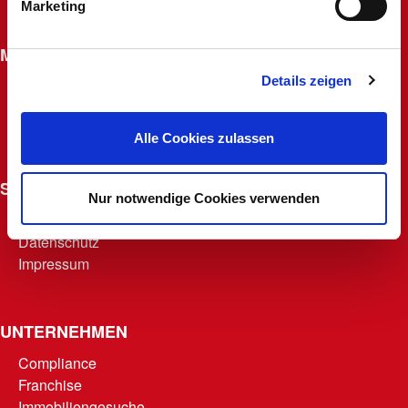
Marketing
Widerrufsrecht für Fernabsatzverträge
MACHERKARTE
Details zeigen
Beantragen
Macherfamilie
Punkte abrufen
Alle Cookies zulassen
Teilnahmebedingungen
SONSTIGES
Nur notwendige Cookies verwenden
AGB
Datenschutz
Impressum
UNTERNEHMEN
Compliance
Franchise
Immobiliengesuche