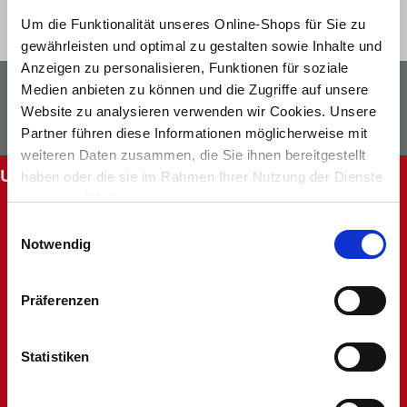
Um die Funktionalität unseres Online-Shops für Sie zu
gewährleisten und optimal zu gestalten sowie Inhalte und
Anzeigen zu personalisieren, Funktionen für soziale
Newsletter
Facebook
Medien anbieten zu können und die Zugriffe auf unsere
Website zu analysieren verwenden wir Cookies. Unsere
Instagram
Partner führen diese Informationen möglicherweise mit
weiteren Daten zusammen, die Sie ihnen bereitgestellt
UNSERE SERVICES
haben oder die sie im Rahmen Ihrer Nutzung der Dienste
gesammelt haben.
Abholung im Markt
Einwilligungsauswahl
Batteriehinweis
Notwendig
FAQ - Häufig gestellte Fragen
Hinweise zur Entsorgung und Rücknahme
Kontakt
Präferenzen
Mein Kundenkonto
Rücksendung
Statistiken
Unsere Märkte
Werbung nicht erhalten
Widerruf oder Reklamation anlegen