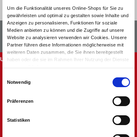
Um die Funktionalität unseres Online-Shops für Sie zu
gewährleisten und optimal zu gestalten sowie Inhalte und
Anzeigen zu personalisieren, Funktionen für soziale
Newsletter
Facebook
Medien anbieten zu können und die Zugriffe auf unsere
Website zu analysieren verwenden wir Cookies. Unsere
Instagram
Partner führen diese Informationen möglicherweise mit
weiteren Daten zusammen, die Sie ihnen bereitgestellt
UNSERE SERVICES
haben oder die sie im Rahmen Ihrer Nutzung der Dienste
gesammelt haben.
Abholung im Markt
Einwilligungsauswahl
Batteriehinweis
Notwendig
FAQ - Häufig gestellte Fragen
Hinweise zur Entsorgung und Rücknahme
Kontakt
Präferenzen
Mein Kundenkonto
Rücksendung
Statistiken
Unsere Märkte
Werbung nicht erhalten
Widerruf oder Reklamation anlegen