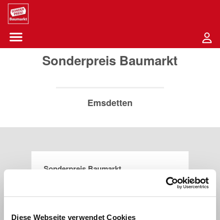
Sounder Preis Logo
Menü öffnen-Schaltfläche
Sonderpreis Baumarkt
Emsdetten
Sonderpreis Baumarkt
Grevener Damm 212
48282
Emsdetten
Diese Webseite verwendet Cookies