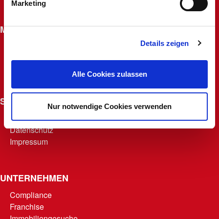
Marketing
Widerrufsrecht für Fernabsatzverträge
MACHERKARTE
Details zeigen
Beantragen
Macherfamilie
Punkte abrufen
Alle Cookies zulassen
Teilnahmebedingungen
SONSTIGES
Nur notwendige Cookies verwenden
AGB
Datenschutz
Impressum
UNTERNEHMEN
Compliance
Franchise
Immobiliengesuche