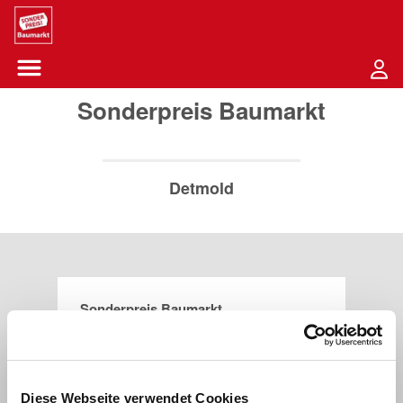
Sounder Preis Logo
Menü öffnen-Schaltfläche
Sonderpreis Baumarkt
Detmold
Sonderpreis Baumarkt
Klingenbergstraße 44
32758
Detmold
Diese Webseite verwendet Cookies