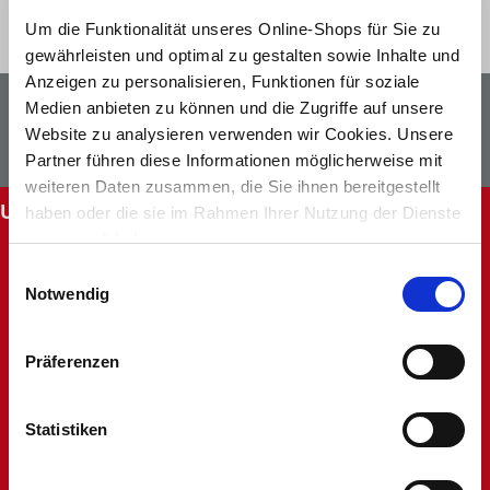
Um die Funktionalität unseres Online-Shops für Sie zu
gewährleisten und optimal zu gestalten sowie Inhalte und
Anzeigen zu personalisieren, Funktionen für soziale
Newsletter
Facebook
Medien anbieten zu können und die Zugriffe auf unsere
Website zu analysieren verwenden wir Cookies. Unsere
Instagram
Partner führen diese Informationen möglicherweise mit
weiteren Daten zusammen, die Sie ihnen bereitgestellt
UNSERE SERVICES
haben oder die sie im Rahmen Ihrer Nutzung der Dienste
gesammelt haben.
Abholung im Markt
Einwilligungsauswahl
Batteriehinweis
Notwendig
FAQ - Häufig gestellte Fragen
Hinweise zur Entsorgung und Rücknahme
Kontakt
Präferenzen
Mein Kundenkonto
Rücksendung
Statistiken
Unsere Märkte
Werbung nicht erhalten
Widerruf oder Reklamation anlegen