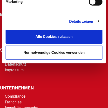
Marketing
Widerrufsrecht für Fernabsatzverträge
MACHERKARTE
Details zeigen
Beantragen
Macherfamilie
Punkte abrufen
Alle Cookies zulassen
Teilnahmebedingungen
SONSTIGES
Nur notwendige Cookies verwenden
AGB
Datenschutz
Impressum
UNTERNEHMEN
Compliance
Franchise
Immobiliengesuche