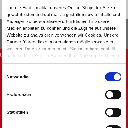
Um die Funktionalität unseres Online-Shops für Sie zu
gewährleisten und optimal zu gestalten sowie Inhalte und
Anzeigen zu personalisieren, Funktionen für soziale
Newsletter
Facebook
Medien anbieten zu können und die Zugriffe auf unsere
Website zu analysieren verwenden wir Cookies. Unsere
Instagram
Partner führen diese Informationen möglicherweise mit
weiteren Daten zusammen, die Sie ihnen bereitgestellt
UNSERE SERVICES
haben oder die sie im Rahmen Ihrer Nutzung der Dienste
gesammelt haben.
Abholung im Markt
Einwilligungsauswahl
Batteriehinweis
Notwendig
FAQ - Häufig gestellte Fragen
Hinweise zur Entsorgung und Rücknahme
Kontakt
Präferenzen
Mein Kundenkonto
Rücksendung
Statistiken
Unsere Märkte
Werbung nicht erhalten
Widerruf oder Reklamation anlegen