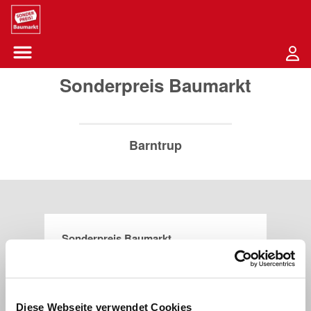
Sounder Preis Logo
Menü öffnen-Schaltfläche
Sonderpreis Baumarkt
Barntrup
Sonderpreis Baumarkt
Alverdisser Straße 5
32683
Barntrup
Diese Webseite verwendet Cookies