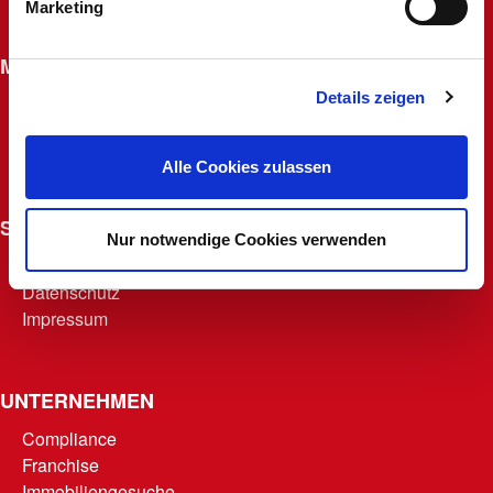
Marketing
Widerrufsrecht für Fernabsatzverträge
MACHERKARTE
Details zeigen
Beantragen
Macherfamilie
Punkte abrufen
Alle Cookies zulassen
Teilnahmebedingungen
SONSTIGES
Nur notwendige Cookies verwenden
AGB
Datenschutz
Impressum
UNTERNEHMEN
Compliance
Franchise
Immobiliengesuche