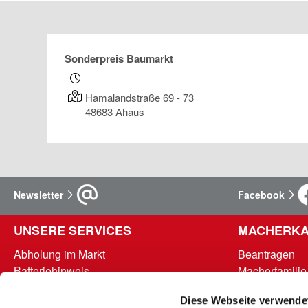
Sonderpreis Baumarkt
Hamalandstraße 69 - 73
48683
Ahaus
Newsletter
Facebook
UNSERE SERVICES
MACHERKA
Abholung im Markt
Beantragen
Batteriehinweis
Macherfamilie
FAQ - Häufig gestellte Fragen
Punkte abrufe
Diese Webseite verwende
Hinweise zur Entsorgung und Rücknahme
Teilnahmebed