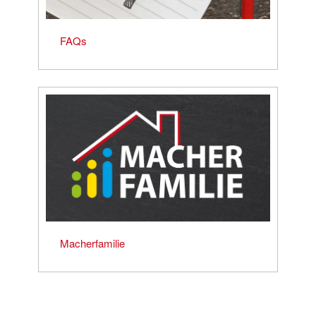
FAQs
Macherfamilie