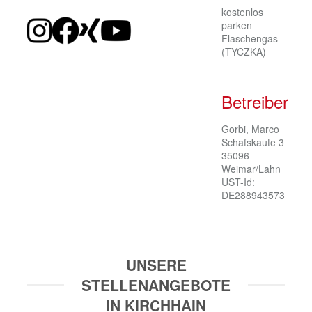
kostenlos
parken
Flaschengas
(TYCZKA)
Betreiber
Gorbi, Marco

Schafskaute 3 

35096 
Weimar/Lahn

UST-Id: 
DE288943573
UNSERE
STELLENANGEBOTE
IN KIRCHHAIN