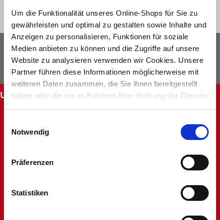
Um die Funktionalität unseres Online-Shops für Sie zu
gewährleisten und optimal zu gestalten sowie Inhalte und
Anzeigen zu personalisieren, Funktionen für soziale
Newsletter
Facebook
Medien anbieten zu können und die Zugriffe auf unsere
Website zu analysieren verwenden wir Cookies. Unsere
Instagram
Partner führen diese Informationen möglicherweise mit
weiteren Daten zusammen, die Sie ihnen bereitgestellt
UNSERE SERVICES
haben oder die sie im Rahmen Ihrer Nutzung der Dienste
gesammelt haben.
Abholung im Markt
Einwilligungsauswahl
Batteriehinweis
Notwendig
FAQ - Häufig gestellte Fragen
Hinweise zur Entsorgung und Rücknahme
Kontakt
Präferenzen
Mein Kundenkonto
Rücksendung
Statistiken
Unsere Märkte
Werbung nicht erhalten
Widerruf oder Reklamation anlegen