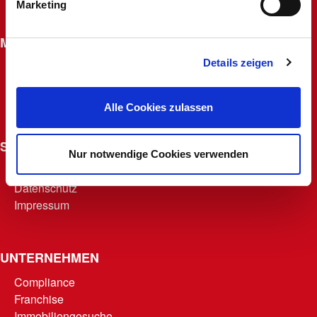
Marketing
Widerrufsrecht für Fernabsatzverträge
MACHERKARTE
Details zeigen
Beantragen
Macherfamilie
Punkte abrufen
Alle Cookies zulassen
Teilnahmebedingungen
SONSTIGES
Nur notwendige Cookies verwenden
AGB
Datenschutz
Impressum
UNTERNEHMEN
Compliance
Franchise
Immobiliengesuche