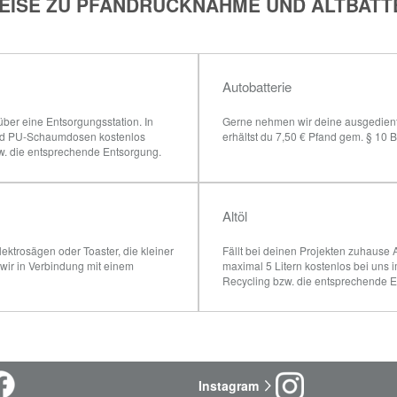
EISE ZU PFANDRÜCKNAHME UND ALTBATT
Autobatterie
er eine Entsorgungsstation. In 
Gerne nehmen wir deine ausgedienten
und PU-Schaumdosen kostenlos 
erhältst du 7,50 € Pfand gem. § 10 B
w. die entsprechende Entsorgung.
Altöl
ektrosägen oder Toaster, die kleiner 
Fällt bei deinen Projekten zuhause 
ir in Verbindung mit einem 
maximal 5 Litern kostenlos bei uns
Recycling bzw. die entsprechende 
Instagram