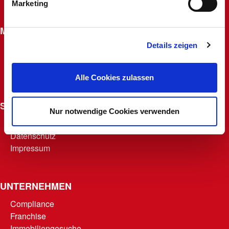
Marketing
Widerrufsrecht für Fernabsatzverträge
MACHERKARTE
Details zeigen
Beantragen
Macherfamilie
Punkte abrufen
Alle Cookies zulassen
Teilnahmebedingungen
SONSTIGES
Nur notwendige Cookies verwenden
AGB
Datenschutz
Impressum
UNTERNEHMEN
Compliance
Franchise
Immobiliengesuche