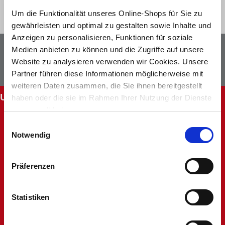
Um die Funktionalität unseres Online-Shops für Sie zu
gewährleisten und optimal zu gestalten sowie Inhalte und
Anzeigen zu personalisieren, Funktionen für soziale
Newsletter
Facebook
Medien anbieten zu können und die Zugriffe auf unsere
Website zu analysieren verwenden wir Cookies. Unsere
Instagram
Partner führen diese Informationen möglicherweise mit
weiteren Daten zusammen, die Sie ihnen bereitgestellt
UNSERE SERVICES
haben oder die sie im Rahmen Ihrer Nutzung der Dienste
gesammelt haben.
Abholung im Markt
Einwilligungsauswahl
Batteriehinweis
Notwendig
FAQ - Häufig gestellte Fragen
Hinweise zur Entsorgung und Rücknahme
Kontakt
Präferenzen
Mein Kundenkonto
Rücksendung
Statistiken
Unsere Märkte
Werbung nicht erhalten
Widerruf oder Reklamation anlegen