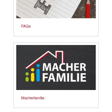
FAQs
Macherfamilie