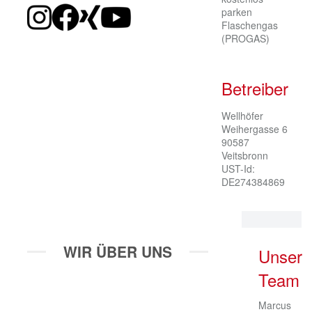
parken
Flaschengas
(PROGAS)
Betreiber
Wellhöfer

Weihergasse 6

90587 
Veitsbronn

UST-Id: 
DE274384869
WIR ÜBER UNS
Unser
Team
Marcus
