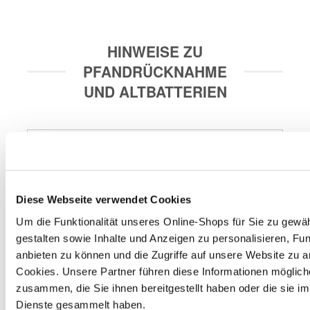
HINWEISE ZU
PFANDRÜCKNAHME
UND ALTBATTERIEN
Entsorgungsstation
Zum Wohle der Umwelt verfügt unser Markt im 
Eingangsbereich über eine Entsorgungsstation. In dieser 
Diese Webseite verwendet Cookies
grünen Box kannst du Haushaltsbatterien, Leuchtmittel 
und PU-Schaumdosen kostenlos zurückgeben. Wir 
Um die Funktionalität unseres Online-Shops für Sie zu gewäh
sorgen für das ordnungsgemäße Recycling bzw. die 
gestalten sowie Inhalte und Anzeigen zu personalisieren, Fun
entsprechende Entsorgung.
anbieten zu können und die Zugriffe auf unsere Website zu 
Cookies. Unsere Partner führen diese Informationen möglich
zusammen, die Sie ihnen bereitgestellt haben oder die sie 
Autobatterie
Dienste gesammelt haben.