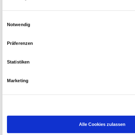
Gerne nehmen wir deine ausgedienten Autobatterien 
zurück. Solltest du keine neue benötigen, erhältst du 7,50 
€ Pfand gem. § 10 BattG nur für zuvor bei uns gekaufte 
Einwilligungsauswahl
Batterien zurück.
Notwendig
Elektro-Altgeräte
Präferenzen
Du kannst bei uns Elektrokleingeräte wie z. B. 
Bohrmaschinen, Elektrosägen oder Toaster, die kleiner als 
Statistiken
25 cm sind, kostenlos zurückgeben. Größere Geräte 
nehmen wir in Verbindung mit einem Neukauf eines 
ähnlichen Produktes zurück.
Marketing
Altöl
Fällt bei deinen Projekten zuhause Altöl an, kannst du 
dieses in einem handelsüblichen Gebinde von maximal 5 
Litern kostenlos bei uns im Markt abgeben. Wir sorgen für 
das ordnungsgemäße Recycling bzw. die entsprechende 
Alle Cookies zulassen
Entsorgung.