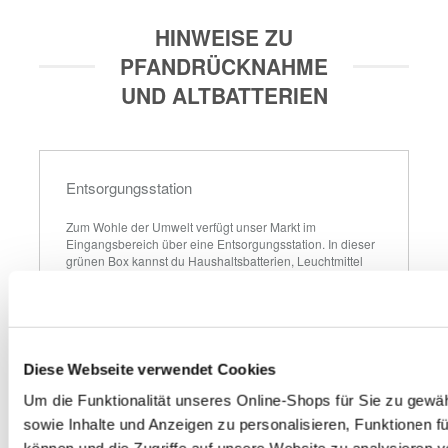
HINWEISE ZU
PFANDRÜCKNAHME
UND ALTBATTERIEN
Entsorgungsstation
Zum Wohle der Umwelt verfügt unser Markt im 
Eingangsbereich über eine Entsorgungsstation. In dieser 
grünen Box kannst du Haushaltsbatterien, Leuchtmittel 
und PU-Schaumdosen kostenlos zurückgeben. Wir 
sorgen für das ordnungsgemäße Recycling bzw. die 
entsprechende Entsorgung.
Diese Webseite verwendet Cookies
Autobatterie
Um die Funktionalität unseres Online-Shops für Sie zu gewäh
Gerne nehmen wir deine ausgedienten Autobatterien 
sowie Inhalte und Anzeigen zu personalisieren, Funktionen f
zurück. Solltest du keine neue benötigen, erhältst du 7,50 