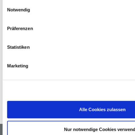
Einwilligungsauswahl
Notwendig
Elektro-Altgeräte
Präferenzen
Du kannst bei uns Elektrokleingeräte wie z. B. 
Bohrmaschinen, Elektrosägen oder Toaster, die kleiner als 
25 cm sind, kostenlos zurückgeben. Größere Geräte 
nehmen wir in Verbindung mit einem Neukauf eines 
Statistiken
ähnlichen Produktes zurück.
Marketing
Altöl
Fällt bei deinen Projekten zuhause Altöl an, kannst du 
dieses in einem handelsüblichen Gebinde von maximal 5 
Litern kostenlos bei uns im Markt abgeben. Wir sorgen für 
das ordnungsgemäße Recycling bzw. die entsprechende 
Entsorgung.
Alle Cookies zulassen
Nur notwendige Cookies verwen
Newsletter
Facebook