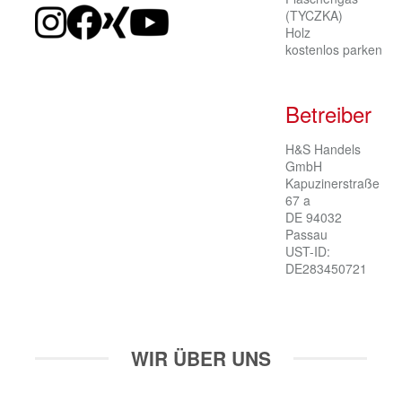
(TYCZKA)
Holz
kostenlos parken
Betreiber
H&S Handels 
GmbH

Kapuzinerstraße 
67 a

DE 94032 
Passau

UST-ID: 
DE283450721
WIR ÜBER UNS