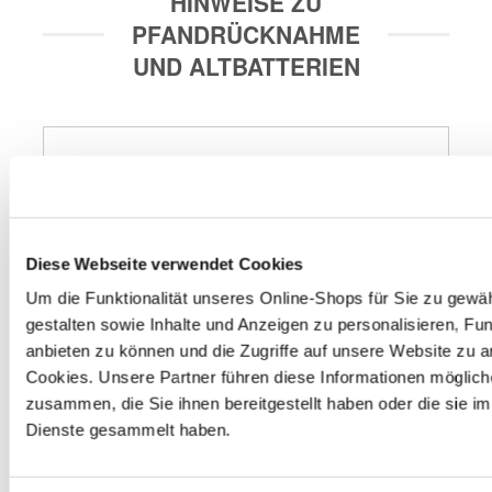
HINWEISE ZU
PFANDRÜCKNAHME
UND ALTBATTERIEN
Entsorgungsstation
Zum Wohle der Umwelt verfügt unser Markt im 
Eingangsbereich über eine Entsorgungsstation. In dieser 
grünen Box kannst du Haushaltsbatterien, Leuchtmittel 
Diese Webseite verwendet Cookies
und PU-Schaumdosen kostenlos zurückgeben. Wir 
sorgen für das ordnungsgemäße Recycling bzw. die 
Um die Funktionalität unseres Online-Shops für Sie zu gewäh
entsprechende Entsorgung.
gestalten sowie Inhalte und Anzeigen zu personalisieren, Fun
anbieten zu können und die Zugriffe auf unsere Website zu 
Cookies. Unsere Partner führen diese Informationen möglich
Autobatterie
zusammen, die Sie ihnen bereitgestellt haben oder die sie 
Gerne nehmen wir deine ausgedienten Autobatterien 
Dienste gesammelt haben.
zurück. Solltest du keine neue benötigen, erhältst du 7,50 
€ Pfand gem. § 10 BattG nur für zuvor bei uns gekaufte 
Batterien zurück.