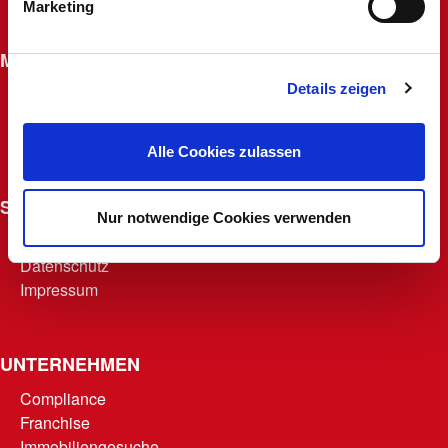
Marketing
Widerrufsrecht für Fernabsatzverträge
MACHERKARTE
Details zeigen
Beantragen
Macherfamilie
Punkte abrufen
Alle Cookies zulassen
Teilnahmebedingungen
SONSTIGES
Nur notwendige Cookies verwenden
AGB
Datenschutz
Impressum
UNTERNEHMEN
Compliance
Franchise
Immobiliengesuche