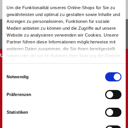
Um die Funktionalität unseres Online-Shops für Sie zu
gewährleisten und optimal zu gestalten sowie Inhalte und
Anzeigen zu personalisieren, Funktionen für soziale
Newsletter
Facebook
Medien anbieten zu können und die Zugriffe auf unsere
Website zu analysieren verwenden wir Cookies. Unsere
Instagram
Partner führen diese Informationen möglicherweise mit
weiteren Daten zusammen, die Sie ihnen bereitgestellt
UNSERE SERVICES
haben oder die sie im Rahmen Ihrer Nutzung der Dienste
gesammelt haben.
Abholung im Markt
Einwilligungsauswahl
Batteriehinweis
Notwendig
FAQ - Häufig gestellte Fragen
Hinweise zur Entsorgung und Rücknahme
Kontakt
Präferenzen
Mein Kundenkonto
Rücksendung
Statistiken
Unsere Märkte
Werbung nicht erhalten
Widerruf oder Reklamation anlegen