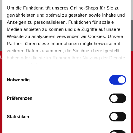
Um die Funktionalität unseres Online-Shops für Sie zu
gewährleisten und optimal zu gestalten sowie Inhalte und
Anzeigen zu personalisieren, Funktionen für soziale
Newsletter
Facebook
Medien anbieten zu können und die Zugriffe auf unsere
Website zu analysieren verwenden wir Cookies. Unsere
Instagram
Partner führen diese Informationen möglicherweise mit
weiteren Daten zusammen, die Sie ihnen bereitgestellt
UNSERE SERVICES
haben oder die sie im Rahmen Ihrer Nutzung der Dienste
gesammelt haben.
Abholung im Markt
Einwilligungsauswahl
Batteriehinweis
Notwendig
FAQ - Häufig gestellte Fragen
Hinweise zur Entsorgung und Rücknahme
Kontakt
Präferenzen
Mein Kundenkonto
Rücksendung
Statistiken
Unsere Märkte
Werbung nicht erhalten
Widerruf oder Reklamation anlegen