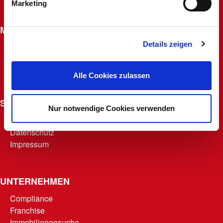
Marketing
Widerrufsrecht für Fernabsatzverträge
MACHERKARTE
Details zeigen
Beantragen
Macherfamilie
Punkte abrufen
Alle Cookies zulassen
Teilnahmebedingungen
SONSTIGES
Nur notwendige Cookies verwenden
AGB
Datenschutz
Impressum
UNTERNEHMEN
Compliance
Franchise
Immobiliengesuche