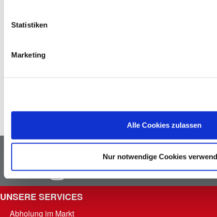
25 cm sind, kostenlos zurückgeben. Größere Geräte 
nehmen wir in Verbindung mit einem Neukauf eines 
ähnlichen Produktes zurück.
Statistiken
Altöl
Marketing
Fällt bei deinen Projekten zuhause Altöl an, kannst du 
dieses in einem handelsüblichen Gebinde von maximal 5 
Litern kostenlos bei uns im Markt abgeben. Wir sorgen für 
das ordnungsgemäße Recycling bzw. die entsprechende 
Entsorgung.
Alle Cookies zulassen
Newsletter
Facebook
Nur notwendige Cookies verwen
Instagram
UNSERE SERVICES
Abholung im Markt