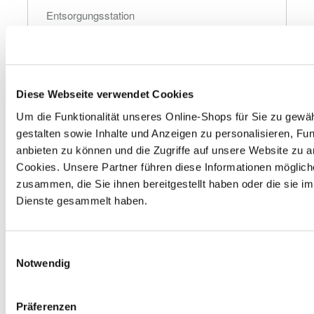
Entsorgungsstation
Zum Wohle der Umwelt verfügt unser Markt im 
Eingangsbereich über eine Entsorgungsstation. In dieser 
grünen Box kannst du Haushaltsbatterien, Leuchtmittel 
und PU-Schaumdosen kostenlos zurückgeben. Wir 
sorgen für das ordnungsgemäße Recycling bzw. die 
Diese Webseite verwendet Cookies
entsprechende Entsorgung.
Um die Funktionalität unseres Online-Shops für Sie zu gewäh
gestalten sowie Inhalte und Anzeigen zu personalisieren, Fun
anbieten zu können und die Zugriffe auf unsere Website zu 
Autobatterie
Cookies. Unsere Partner führen diese Informationen möglich
Gerne nehmen wir deine ausgedienten Autobatterien 
zusammen, die Sie ihnen bereitgestellt haben oder die sie 
zurück. Solltest du keine neue benötigen, erhältst du 7,50 
Dienste gesammelt haben.
€ Pfand gem. § 10 BattG nur für zuvor bei uns gekaufte 
Batterien zurück.
Einwilligungsauswahl
Notwendig
Elektro-Altgeräte
Du kannst bei uns Elektrokleingeräte wie z. B. 
Präferenzen
Bohrmaschinen, Elektrosägen oder Toaster, die kleiner als 