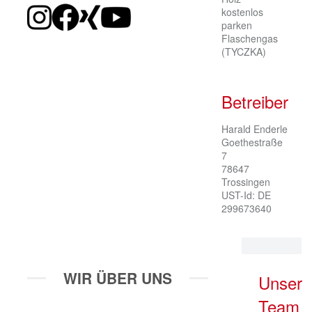
kostenlos
parken
Flaschengas
(TYCZKA)
Betreiber
Harald Enderle

Goethestraße 
7

78647 
Trossingen

UST-Id: DE 
299673640
WIR ÜBER UNS
Unser
Team