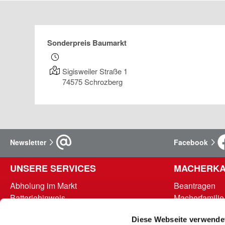
Sonderpreis Baumarkt
Sigisweiler Straße 1
74575
Schrozberg
Newsletter
Facebook
UNSERE SERVICES
MACHERKA
Abholung im Markt
Beantragen
Batteriehinweis
Macherfamilie
FAQ - Häufig gestellte Fragen
Punkte abrufe
Diese Webseite verwende
Hinweise zur Entsorgung und Rücknahme
Teilnahmebed