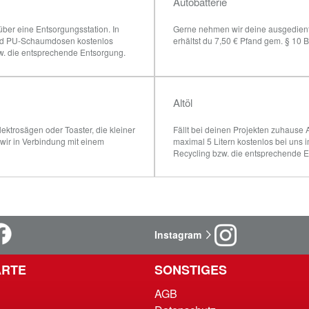
Autobatterie
er eine Entsorgungsstation. In 
Gerne nehmen wir deine ausgedienten
und PU-Schaumdosen kostenlos 
erhältst du 7,50 € Pfand gem. § 10 B
w. die entsprechende Entsorgung.
Altöl
ektrosägen oder Toaster, die kleiner 
Fällt bei deinen Projekten zuhause 
ir in Verbindung mit einem 
maximal 5 Litern kostenlos bei uns
Recycling bzw. die entsprechende 
Instagram
RTE
SONSTIGES
AGB