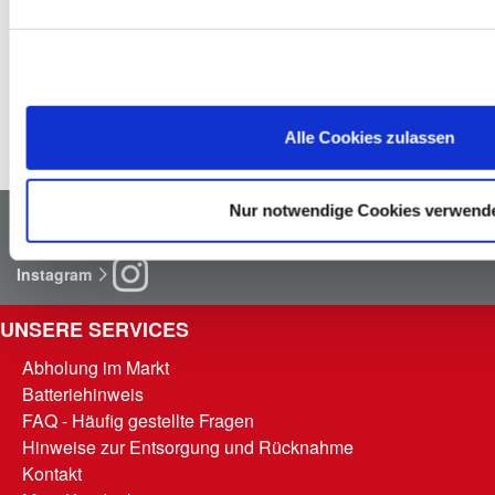
Altöl
Fällt bei deinen Projekten zuhause Altöl an, kannst du 
dieses in einem handelsüblichen Gebinde von maximal 5 
Litern kostenlos bei uns im Markt abgeben. Wir sorgen für 
das ordnungsgemäße Recycling bzw. die entsprechende 
Entsorgung.
Alle Cookies zulassen
Nur notwendige Cookies verwend
Newsletter
Facebook
Instagram
UNSERE SERVICES
Abholung im Markt
Batteriehinweis
FAQ - Häufig gestellte Fragen
Hinweise zur Entsorgung und Rücknahme
Kontakt