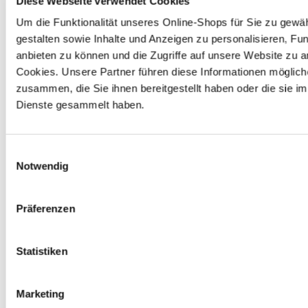
Diese Webseite verwendet Cookies
und PU-Schaumdosen kostenlos zurückgeben. Wir 
sorgen für das ordnungsgemäße Recycling bzw. die 
Um die Funktionalität unseres Online-Shops für Sie zu gewäh
entsprechende Entsorgung.
gestalten sowie Inhalte und Anzeigen zu personalisieren, Fun
anbieten zu können und die Zugriffe auf unsere Website zu 
Cookies. Unsere Partner führen diese Informationen möglich
Autobatterie
zusammen, die Sie ihnen bereitgestellt haben oder die sie 
Gerne nehmen wir deine ausgedienten Autobatterien 
Dienste gesammelt haben.
zurück. Solltest du keine neue benötigen, erhältst du 7,50 
€ Pfand gem. § 10 BattG nur für zuvor bei uns gekaufte 
Batterien zurück.
Einwilligungsauswahl
Notwendig
Elektro-Altgeräte
Präferenzen
Du kannst bei uns Elektrokleingeräte wie z. B. 
Bohrmaschinen, Elektrosägen oder Toaster, die kleiner als 
25 cm sind, kostenlos zurückgeben. Größere Geräte 
nehmen wir in Verbindung mit einem Neukauf eines 
Statistiken
ähnlichen Produktes zurück.
Marketing