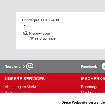
Sonderpreis Baumarkt
Niederwiesen 1
78199
Bräunlingen
Newsletter
Facebook
UNSERE SERVICES
MACHERKA
Abholung im Markt
Beantragen
Batteriehinweis
Macherfamilie
FAQ - Häufig gestellte Fragen
Punkte abrufe
Diese Webseite verwende
Hinweise zur Entsorgung und Rücknahme
Teilnahmebed